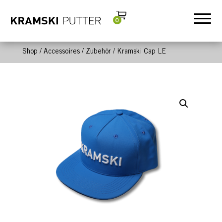
0
Shop
/
Accessoires
/
Zubehör
/ Kramski Cap LE