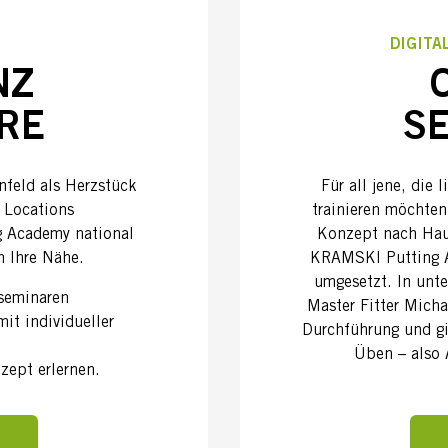
T
DIGITA
NZ
RE
S
nfeld als Herzstück
Für all jene, die
 Locations
trainieren möchten
g Academy national
Konzept nach Hau
n Ihre Nähe.
KRAMSKI Putting Ac
umgesetzt. In unte
nseminaren
Master Fitter Micha
mit individueller
Durchführung und g
Üben – also 
zept erlernen.