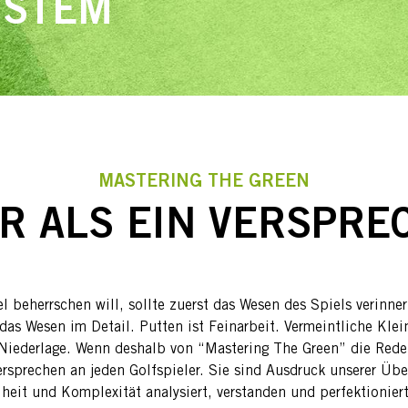
YSTEM
MASTERING THE GREEN
R ALS EIN VERSPRE
l beherrschen will, sollte zuerst das Wesen des Spiels verinne
das Wesen im Detail. Putten ist Feinarbeit. Vermeintliche Klei
 Niederlage. Wenn deshalb von “Mastering The Green” die Rede 
ersprechen an jeden Golfspieler. Sie sind Ausdruck unserer Üb
iheit und Komplexität analysiert, verstanden und perfektionie