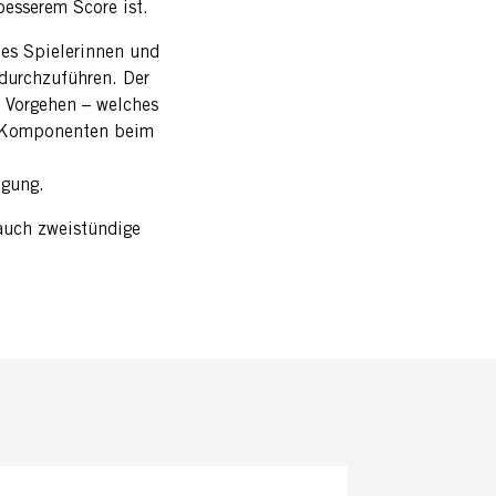
besserem Score ist.
 es Spielerinnen und
 durchzuführen. Der
s Vorgehen – welches
en Komponenten beim
egung.
auch zweistündige